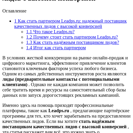
Оглавление
1
Как стать партнером Leadps.ru: надежный поставщик
качественных лидов с высокой конверсией
1.1
Что такое Leadps.ru?
1.2
Почему стоит стать партнером Leadps.ru?
1.3
Как стать надёжным поставщиком лидов?
1.4
Итог как стать партнером
В условиях жесткой конкуренции на рынке онлайн-продаж и
цифрового маркетинга, эффективное привлечение клиентов
становится ключевым фактором успеха любого бизнеса.
Одним из самых действенных инструментов роста являются
лиды (предварительные контакты с потенциальными
клиентами)
. Однако не каждая компания может позволить
себе тратить время и ресурсы на самостоятельный сбор базы
данных или запуск дорогостоящих рекламных кампаний.
Именно здесь на помощь приходят профессиональные
платформы, такие как
Leadps.ru
, предлагающие партнёрские
программы для тех, кто хочет зарабатывать на предоставлении
качественных лидов. Если вы хотите
стать надёжным
поставщиком качественных лидов с высокой конверсией
,
эта статья расскажет вам всё, что нужно знать о