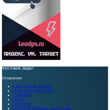
ЧТО ТАКОЕ ЛИДЫ?
Оглавление
1
ЧТО ТАКОЕ ЛИДЫ?
2
КАК ЭТО РАБОТАЕТ?
3
ТАРИФЫ
4
БЛОГ
5
УСЛУГИ
6
КОНТАКТЫБиржа лидов Leadps