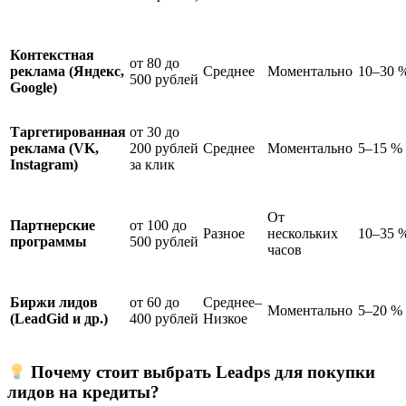
Контекстная
от 80 до
реклама (Яндекс,
Среднее
Моментально
10–30 
500 рублей
Google)
Таргетированная
от 30 до
реклама (VK,
200 рублей
Среднее
Моментально
5–15 %
Instagram)
за клик
От
Партнерские
от 100 до
Разное
нескольких
10–35 
программы
500 рублей
часов
Биржи лидов
от 60 до
Среднее–
Моментально
5–20 %
(LeadGid и др.)
400 рублей
Низкое
Почему стоит выбрать Leadps для покупки
лидов на кредиты?