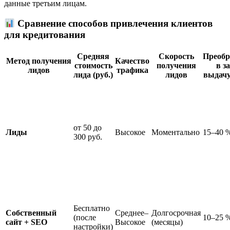
данные третьим лицам.
Сравнение способов привлечения клиентов
для кредитования
Средняя
Скорость
Преобр
Метод получения
Качество
стоимость
получения
в з
лидов
трафика
лида (руб.)
лидов
выдачу
от 50 до
Лиды
Высокое
Моментально
15–40 
300 руб.
Бесплатно
Собственный
Среднее–
Долгосрочная
(после
10–25 
сайт + SEO
Высокое
(месяцы)
настройки)