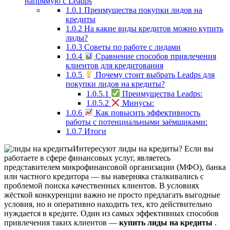
напрямую с Leadps
1.0.1
Преимущества покупки лидов на
кредиты
1.0.2
На какие виды кредитов можно купить
лиды?
1.0.3
Советы по работе с лидами
1.0.4
Сравнение способов привлечения
клиентов для кредитования
1.0.5
Почему стоит выбрать Leadps для
покупки лидов на кредиты?
1.0.5.1
Преимущества Leadps:
1.0.5.2
Минусы:
1.0.6
Как повысить эффективность
работы с потенциальными заёмщиками:
1.0.7
Итоги
Интересуют лиды на кредиты? Если вы
работаете в сфере финансовых услуг, являетесь
представителем микрофинансовой организации (МФО), банка
или частного кредитора — вы наверняка сталкивались с
проблемой поиска качественных клиентов. В условиях
жёсткой конкуренции важно не просто предлагать выгодные
условия, но и оперативно находить тех, кто действительно
нуждается в кредите. Один из самых эффективных способов
привлечения таких клиентов —
купить лиды на кредиты
.