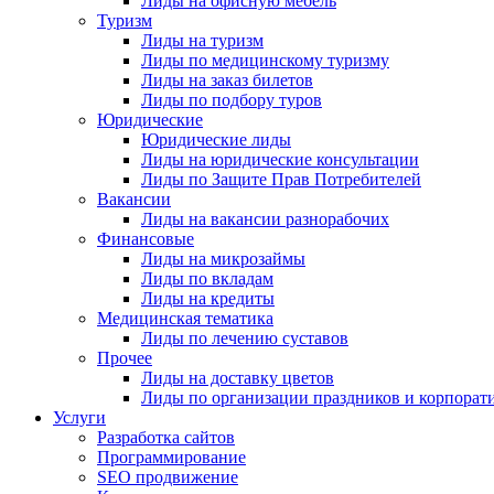
Лиды на офисную мебель
Туризм
Лиды на туризм
Лиды по медицинскому туризму
Лиды на заказ билетов
Лиды по подбору туров
Юридические
Юридические лиды
Лиды на юридические консультации
Лиды по Защите Прав Потребителей
Вакансии
Лиды на вакансии разнорабочих
Финансовые
Лиды на микрозаймы
Лиды по вкладам
Лиды на кредиты
Медицинская тематика
Лиды по лечению суставов
Прочее
Лиды на доставку цветов
Лиды по организации праздников и корпорат
Услуги
Разработка сайтов
Программирование
SEO продвижение